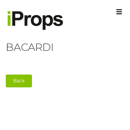
M
E
N
U
BACARDI
Back